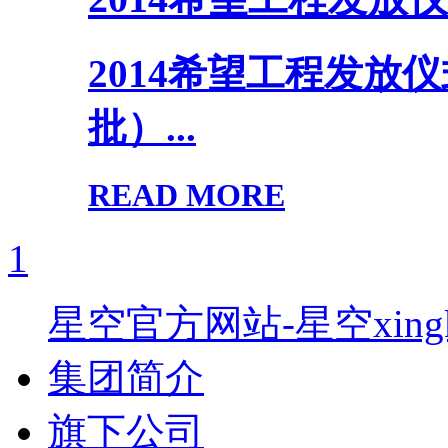
2014希望工程发放
批）...
READ MORE
1
星空官方网站-星空xing
集团简介
旗下公司