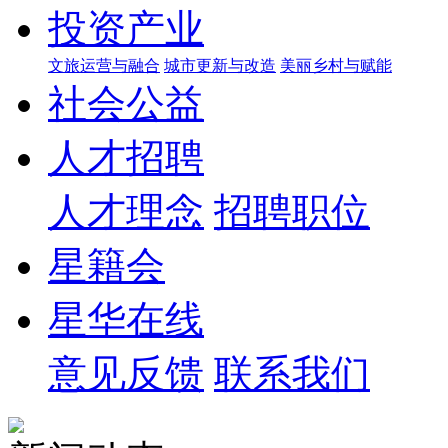
投资产业
文旅运营与融合
城市更新与改造
美丽乡村与赋能
社会公益
人才招聘
人才理念
招聘职位
星籍会
星华在线
意见反馈
联系我们