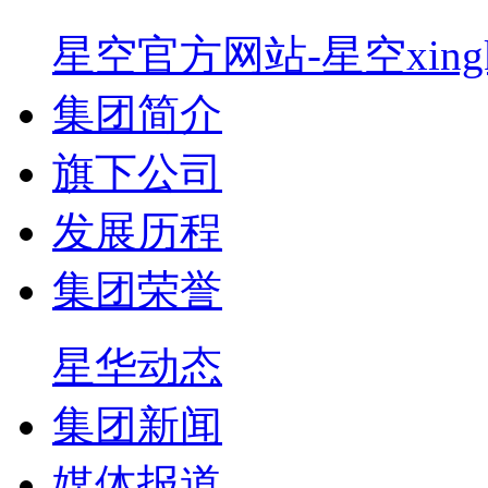
星空官方网站-星空xing
集团简介
旗下公司
发展历程
集团荣誉
星华动态
集团新闻
媒体报道