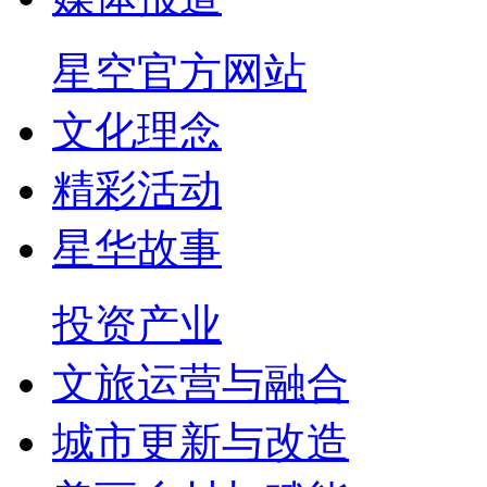
星空官方网站
文化理念
精彩活动
星华故事
投资产业
文旅运营与融合
城市更新与改造