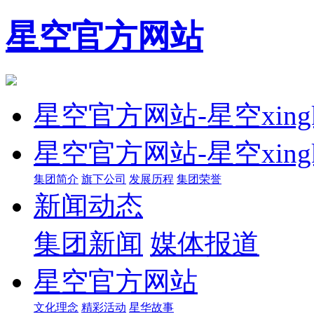
星空官方网站
星空官方网站-星空xing
星空官方网站-星空xing
集团简介
旗下公司
发展历程
集团荣誉
新闻动态
集团新闻
媒体报道
星空官方网站
文化理念
精彩活动
星华故事