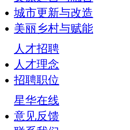
城市更新与改造
美丽乡村与赋能
人才招聘
人才理念
招聘职位
星华在线
意见反馈