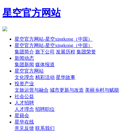
星空官方网站
星空官方网站-星空xingkong（中国）
星空官方网站-星空xingkong（中国）
集团简介
旗下公司
发展历程
集团荣誉
新闻动态
集团新闻
媒体报道
星空官方网站
文化理念
精彩活动
星华故事
投资产业
文旅运营与融合
城市更新与改造
美丽乡村与赋能
社会公益
人才招聘
人才理念
招聘职位
星籍会
星华在线
意见反馈
联系我们