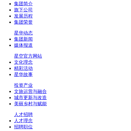
集团简介
旗下公司
发展历程
集团荣誉
星华动态
集团新闻
媒体报道
星空官方网站
文化理念
精彩活动
星华故事
投资产业
文旅运营与融合
城市更新与改造
美丽乡村与赋能
人才招聘
人才理念
招聘职位