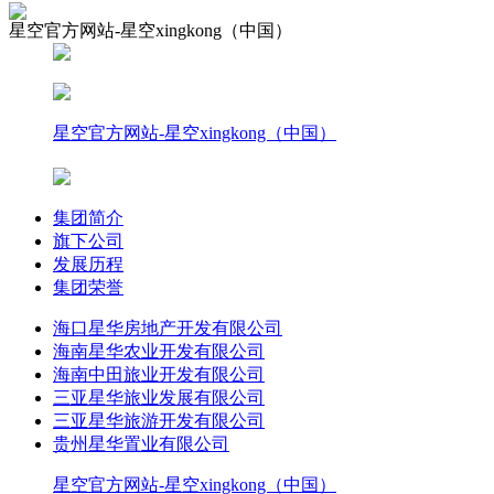
星空官方网站-星空xingkong（中国）
星空官方网站-星空xingkong（中国）
集团简介
旗下公司
发展历程
集团荣誉
海口星华房地产开发有限公司
海南星华农业开发有限公司
海南中田旅业开发有限公司
三亚星华旅业发展有限公司
三亚星华旅游开发有限公司
贵州星华置业有限公司
星空官方网站-星空xingkong（中国）