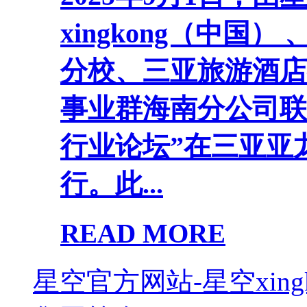
xingkong（中国
分校、三亚旅游酒店
事业群海南分公司联
行业论坛”在三亚亚
行。此...
READ MORE
星空官方网站-星空xing