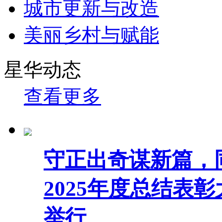
城市更新与改造
美丽乡村与赋能
星华动态
查看更多
守正出奇谋新篇，同
2025年度总结表彰
举行