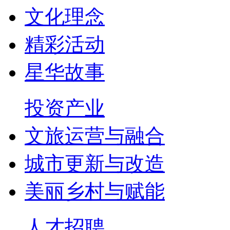
文化理念
精彩活动
星华故事
投资产业
文旅运营与融合
城市更新与改造
美丽乡村与赋能
人才招聘