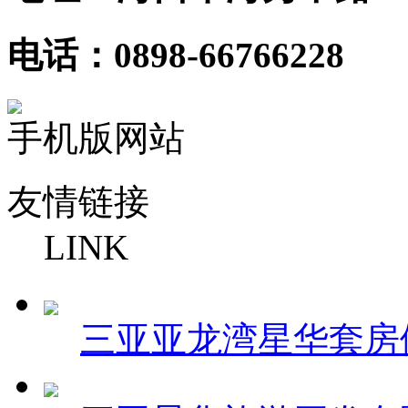
电话：0898-66766228
手机版网站
友情链接
LINK
三亚亚龙湾星华套房