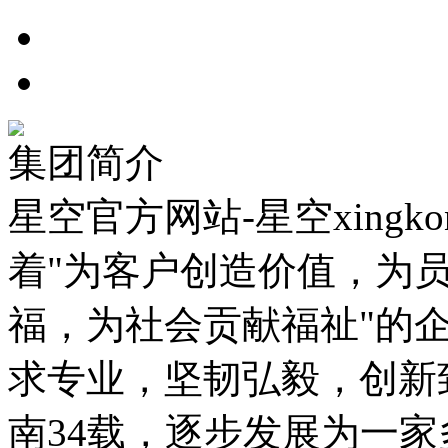
集团简介
星空官方网站-星空xingk
着"为客户创造价值，为
福，为社会贡献福祉"的
求专业，坚韧弘毅，创新
南34载，逐步发展为一