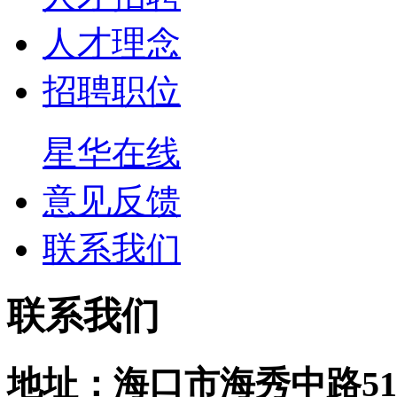
人才理念
招聘职位
星华在线
意见反馈
联系我们
联系我们
地址：海口市海秀中路51