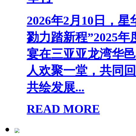
2026年2月10日
勠力踏新程”2025
宴在三亚亚龙湾华邑
人欢聚一堂，共同回
共绘发展...
READ MORE